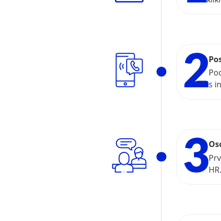
Po
Pod
s i
Os
Prv
HR.