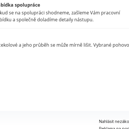
bídka spolupráce
kud se na spolupráci shodneme, zašleme Vám pracovní
bídku a společně doladíme detaily nástupu.
ícekolové a jeho průběh se může mírně lišit. Vybrané pohov
Nahlásit nezák
Reklama na por