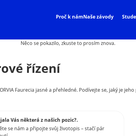
Proč k nám
Naše závody
Stude
Něco se pokazilo, zkuste to prosím znova.
ové řízení
ORVIA Faurecia jasné a přehledné. Podívejte se, jaký je jeho
jala Vás některá z našich pozic?.
ěte se nám a připojte svůj životopis – stačí pár
nutí.