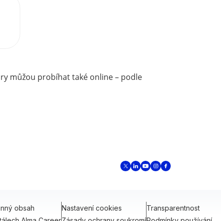
ory můžou probíhat také online – podle
onný obsah
Nastavení cookies
Transparentnost
tálech Alma Career
Zásady ochrany soukromí
Podmínky používání