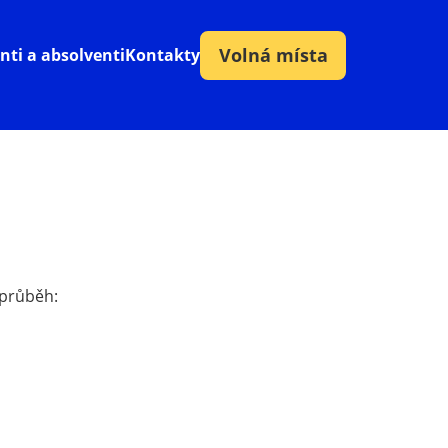
Volná místa
nti a absolventi
Kontakty
 průběh: