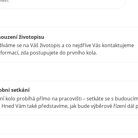
souzení životopisu
íváme se na Váš životopis a co nejdříve Vás kontaktujeme
nformací, zda postupujete do prvního kola.
obní setkání
ní kolo probíhá přímo na pracovišti – setkáte se s budouc
 Hned Vám také představíme, jak bude výběrové řízení dál p