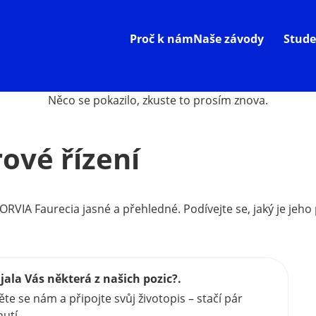
Proč k nám
Naše závody
Stude
Něco se pokazilo, zkuste to prosím znova.
ové řízení
ORVIA Faurecia jasné a přehledné. Podívejte se, jaký je jeho
jala Vás některá z našich pozic?.
ěte se nám a připojte svůj životopis – stačí pár
nutí.