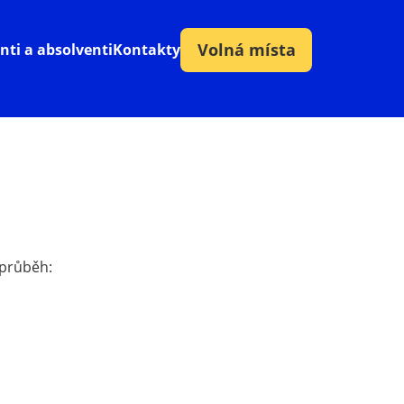
Volná místa
nti a absolventi
Kontakty
 průběh: