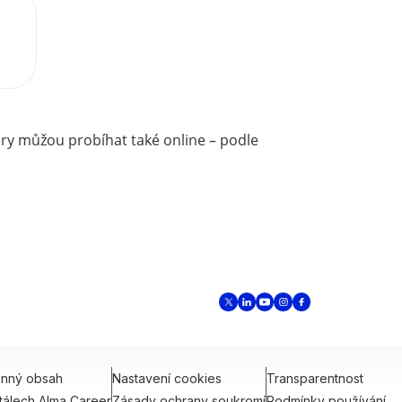
ory můžou probíhat také online – podle
onný obsah
Nastavení cookies
Transparentnost
tálech Alma Career
Zásady ochrany soukromí
Podmínky používání