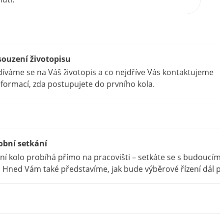
souzení životopisu
íváme se na Váš životopis a co nejdříve Vás kontaktujeme
nformací, zda postupujete do prvního kola.
obní setkání
ní kolo probíhá přímo na pracovišti – setkáte se s budouc
 Hned Vám také představíme, jak bude výběrové řízení dál p