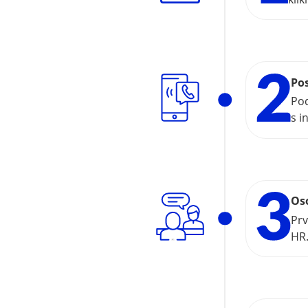
Po
Pod
s i
Os
Prv
HR.