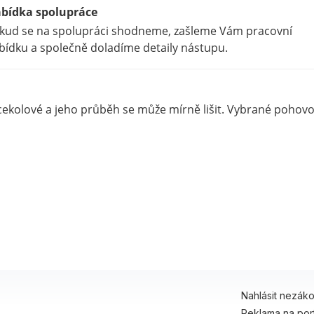
bídka spolupráce
kud se na spolupráci shodneme, zašleme Vám pracovní
bídku a společně doladíme detaily nástupu.
ícekolové a jeho průběh se může mírně lišit. Vybrané pohov
Nahlásit nezák
Reklama na por