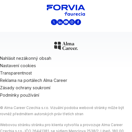
Nahlásit nezákonný obsah
Nastavení cookies
Transparentnost
Reklama na portálech Alma Career
Zásady ochrany soukromí
Podmínky používání
© Alma Career Czechia s.r.o. Vizuální podoba webové stránky může být
rovněž předmětem autorských práv třetích stran
Webovou stránku stránku pro klienta vytvořila a provozuje Alma Career
Czechia s.r.o., IČO 26441381, se sídlem Menclova 2538/2, Libeň, 180 00