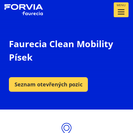
MENU
Faurecia Clean Mobility
Písek
Seznam otevřených pozic