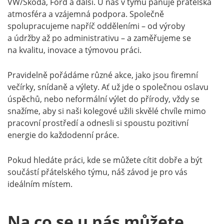
VW/Škoda, Ford a další. U nás v týmu panuje přátelská
atmosféra a vzájemná podpora. Společně
spolupracujeme napříč odděleními – od výroby
a údržby až po administrativu – a zaměřujeme se
na kvalitu, inovace a týmovou práci.
Pravidelně pořádáme různé akce, jako jsou firemní
večírky, snídaně a výlety. Ať už jde o společnou oslavu
úspěchů, nebo neformální výlet do přírody, vždy se
snažíme, aby si naši kolegové užili skvělé chvíle mimo
pracovní prostředí a odnesli si spoustu pozitivní
energie do každodenní práce.
Pokud hledáte práci, kde se můžete cítit dobře a být
součástí přátelského týmu, náš závod je pro vás
ideálním místem.
Na co se u nás můžete