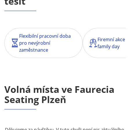
těšit
Flexibilní pracovní doba
Firemní akce – 
pro nevýrobní
family day
zaměstnance
Volná místa ve Faurecia
Seating Plzeň
Děkujeme za návštěvu. V tuto chvíli není nic aktuálního,