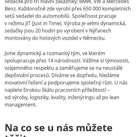
sedaček pro tři hlavní zákazníky: BMW, VW a Mercedes
Benz. Každoročně zde vyrobí přes 650 000 kompletních
setů sedadel do automobilů. Společnost pracuje
v režimu JIT (Just in Time). Výroba je velmi dynamická,
sedačky jsou 20 hodin po vyrobení v Nýřanech
montovány do hotových vozidel v Německu.
Jsme dynamický a rozmanitý tým, ve kterém
spolupracuje přes 14 národností. Vážíme si týmovosti,
vzájemného respektu a zaměřujeme se na neustálé
zlepšování procesů. Díváme se dopředu, hledáme
inovativní řešení a podporujeme společný růst. U nás
najdete širokou škálu pracovních příležitostí –
od výroby, logistiky, kvality, inženýringu až po lean
management.
Na co se u nás můžete