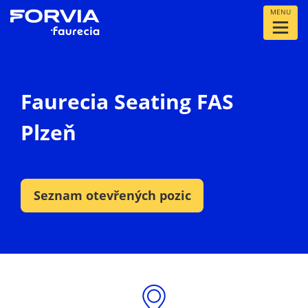
MENU
Faurecia Seating FAS
Plzeň
Seznam otevřených pozic